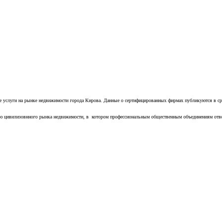
ные услуги на рынке недвижимости города Кирова. Данные о сертифицированных фирмах публикуются в с
ию цивилизовнного рынка недвижимости, в котором профессиональным общественным объединениям отво