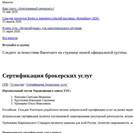
Новости
Ваш статус «Аттестованный специалист»!
15 мая 2026
Гильдия риэлторов Вятки в эпицентре событий выставки «КировБилд 2026»
15 апреля 2026
Купить курс «Хоумстейджинг» для самостоятельного обучения
11 марта 2026
Все новости
Вступайте в группу
Следите за новостями Вконтакте на странице нашей официальной группы.
Сертификация брокерских услуг
ГРВ
/
О гильдии
/
Сертификация брокерских услуг
Персональный состав Управляющего совета ТОС:
Чешуина Светлана Ивановна
Хрусталева Виктория Сергеевна
Урванцева Ольга Николаевна
Российская Гильдия Риэлторов разработала систему добровольной сертификации услуг на рынке недвиж
Добровольная сертификация является альтернативой лицензирования риэлторской деятельности, которая
Требования Национального Стандарта являются едиными для всей России. Агентство недвижимости, ж
Преимущества сертификации для клиента: