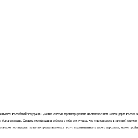
имости Российской Федерации. Данная система зарегистрирована Постановлением Госстандарта России №
 была отменена. Система сертификации вобрала в себя все лучшее, что существовало в прежней системе
елающее подтвердить качество предоставляемых услуг и компетентность своего персонала, может прой