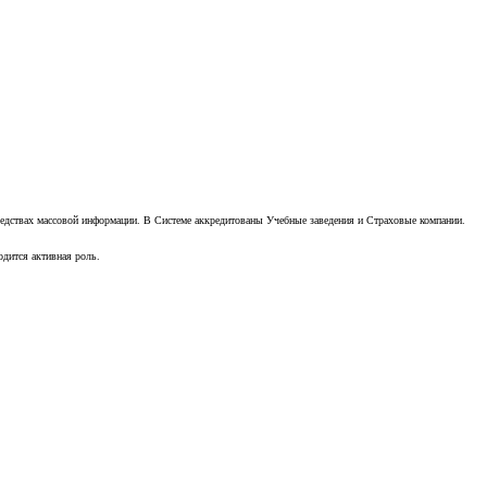
редствах массовой информации. В Системе аккредитованы Учебные заведения и Страховые компании.
дится активная роль.