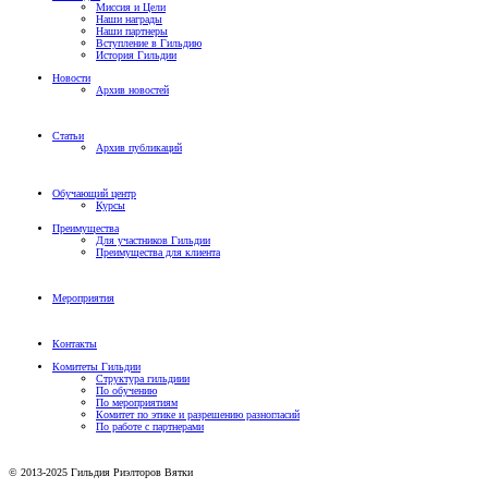
Миссия и Цели
Наши награды
Наши партнеры
Вступление в Гильдию
История Гильдии
Новости
Архив новостей
Статьи
Архив публикаций
Обучающий центр
Курсы
Преимущества
Для участников Гильдии
Преимущества для клиента
Мероприятия
Контакты
Комитеты Гильдии
Структура гильдиии
По обучению
По мероприятиям
Комитет по этике и разрешению разногласий
По работе с партнерами
© 2013-2025 Гильдия Риэлторов Вятки