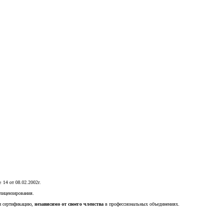
 14 от 08.02.2002г.
 лицензирования.
ти сертификацию,
независимо от своего членства
в профессиональных объединениях.