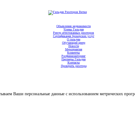
Объявления недвижимости
Члены Гильдии
Реестр аттестованных риэлторов
Сертификация брокерских услуг
О гильдии
Обучающий центр
Новости
Мероприятия
Комитеты
Росфинмониторинг
Партнеры Гильдии
Контакты
Проверить риэлтора
батываем Ваши персональные данные с использованием метрических прогр