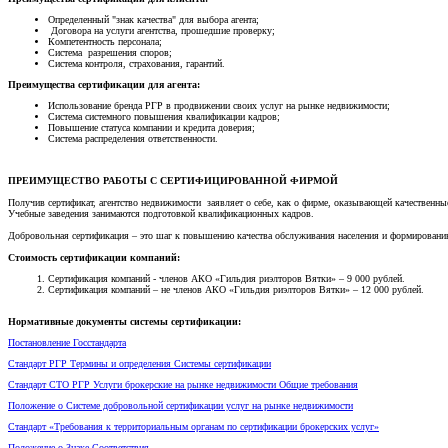
Определенный "знак качества" для выбора агента;
Договора на услуги агентства, прошедшие проверку;
Компетентность персонала;
Система разрешения споров;
Система контроля, страхования, гарантий.
Преимущества сертификации для агента:
Использование бренда РГР в продвижении своих услуг на рынке недвижимости;
Система системного повышения квалификации кадров;
Повышение статуса компании и кредита доверия;
Система распределения ответственности.
ПРЕИМУЩЕСТВО РАБОТЫ С СЕРТИФИЦИРОВАННОЙ ФИРМОЙ
Получив сертификат, агентство недвижимости заявляет о себе, как о фирме, оказывающей качествен
Учебные заведения занимаются подготовкой квалификационных кадров.
Добровольная сертификация – это шаг к повышению качества обслуживания населения и формирован
Cтоимость сертификации компаний:
Сертификация компаний - членов АКО «Гильдия риэлторов Вятки» – 9 000 рублей.
Сертификация компаний – не членов АКО «Гильдия риэлторов Вятки» – 12 000 рублей.
Нормативные документы системы сертификации:
Постановление Госстандарта
Стандарт РГР Термины и определения Системы сертификации
Стандарт СТО РГР Услуги брокерские на рынке недвижимости Общие требования
Положение о Системе добровольной сертификации услуг на рынке недвижимости
Стандарт «Требования к территориальным органам по сертификации брокерских услуг»
Положение о Знаке Соответствия