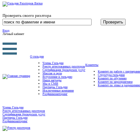
Проверить своего риэлтора
Вход
Личный кабинет
О гильдии
Члены Гильдии
Комитеты
Реестр аттестованных риэлторов
Сертификация брокерских услуг
Комитет по работе с партнерами
Миссия и цели
Структура гильдиии
Вступление в гильдию
Комитет по обучению
Наши награды
Комитет по мероприятиям
Мы в СМИ
Комитет по этике и разрешению
Партнеры Гильдии
Исключенные компании
Росфинмониторинг
Члены Гильдии
Реестр аттестованных риэлторов
Сертификация брокерских услуг
Партнеры Гильдии
Росфинмониторинг