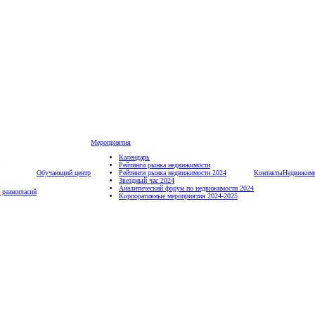
Мероприятия
Календарь
Рейтинги рынка недвижимости
Обучающий центр
Рейтинги рынка недвижимости 2024
Контакты
Недвижим
Звездный час 2024
Аналитический форум по недвижимости 2024
 разногласий
Корпоративные мероприятия 2024-2025