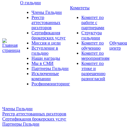
О гильдии
Комитеты
Члены Гильдии
Реестр
Комитет по
аттестованных
работе с
риэлторов
партнерами
Сертификация
Структура
брокерских услуг
гильдиии
Миссия и цели
Комитет по
Обучаю
Вступление в
обучению
центр
гильдию
Комитет по
Наши награды
мероприятиям
Мы в СМИ
Комитет по
Партнеры Гильдии
этике и
Исключенные
разрешению
компании
разногласий
Росфинмониторинг
Члены Гильдии
Реестр аттестованных риэлторов
Сертификация брокерских услуг
Партнеры Гильдии