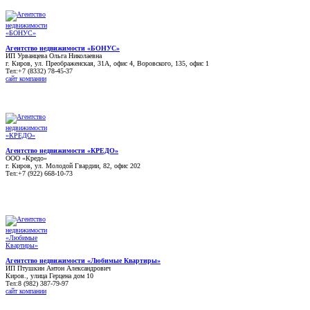
Агентство недвижимости «БОНУС»
ИП Урванцева Ольга Николаевна
г. Киров, ул. Преображенская, 31А, офис 4, Воровского, 135, офис 1
Тел:+7 (8332) 78-45-37
сайт компании
Агентство недвижимости «КРЕДО»
ООО «Кредо»
г. Киров, ул. Молодой Гвардии, 82, офис 202
Тел:+7 (922) 668-10-73
Агентство недвижимости «Любимые Квартиры»
ИП Птушкин Антон Александрович
Киров., улица Герцена дом 10
Тел:8 (982) 387-79-97
сайт компании