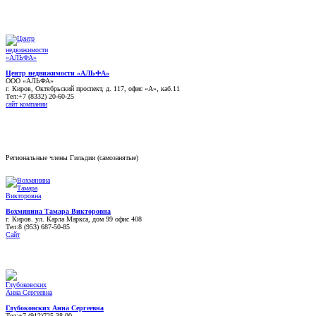
Центр недвижимости «АЛЬФА»
ООО «АЛЬФА»
г. Киров, Октябрьский проспект, д. 117, офис «А», каб.11
Тел:+7 (8332) 20-60-25
сайт компании
Региональные члены Гильдии (самозанятые)
Вохмянина Тамара Викторовна
г. Киров. ул. Карла Маркса, дом 99 офис 408
Тел:8 (953) 687-50-85
Сайт
Глубоковских Анна Сергеевна
Тел:+7 (912)725-38-00