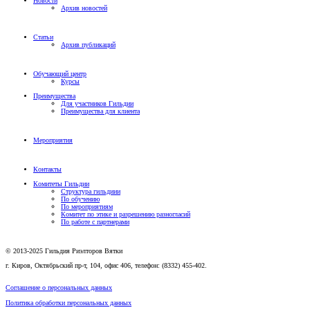
Новости
Архив новостей
Статьи
Архив публикаций
Обучающий центр
Курсы
Преимущества
Для участников Гильдии
Преимущества для клиента
Мероприятия
Контакты
Комитеты Гильдии
Структура гильдиии
По обучению
По мероприятиям
Комитет по этике и разрешению разногласий
По работе с партнерами
© 2013-2025 Гильдия Риэлторов Вятки
г. Киров, Октябрьский пр-т, 104, офис 406, телефон: (8332) 455-402.
Соглашение о персональных данных
Политика обработки персональных данных