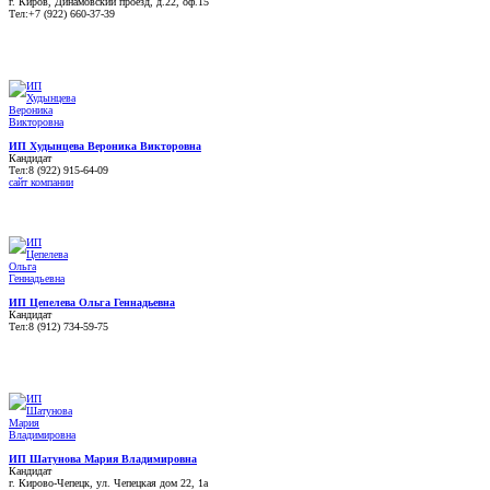
г. Киров, Динамовский проезд, д.22, оф.15
Тел:+7 (922) 660-37-39
ИП Худынцева Вероника Викторовна
Кандидат
Тел:8 (922) 915-64-09
сайт компании
ИП Цепелева Ольга Геннадьевна
Кандидат
Тел:8 (912) 734-59-75
ИП Шатунова Мария Владимировна
Кандидат
г. Кирово-Чепецк, ул. Чепецкая дом 22, 1а