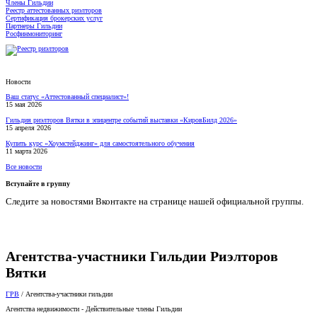
Члены Гильдии
Реестр аттестованных риэлторов
Сертификация брокерских услуг
Партнеры Гильдии
Росфинмониторинг
Новости
Ваш статус «Аттестованный специалист»!
15 мая 2026
Гильдия риэлторов Вятки в эпицентре событий выставки «КировБилд 2026»
15 апреля 2026
Купить курс «Хоумстейджинг» для самостоятельного обучения
11 марта 2026
Все новости
Вступайте в группу
Следите за новостями Вконтакте на странице нашей официальной группы.
Агентства-участники Гильдии Риэлторов
Вятки
ГРВ
/
Агентства-участники гильдии
Агентства недвижимости - Действительные члены Гильдии