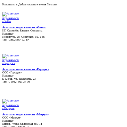
Кандидаты в Действительные члены Гильдии
Агентство недвижимости «Gutta»
ИП Селезнёва Евгения Сергеевна
Кандидат
Нововятск, ул. Советская, 50, 2 эт.
Тел:+7(922) 904-56-87
Агентство недвижимости «Городок»
ООО «Городок»
Кандидат
г. Киров, ул. Захватаева, 23
Тел:+7 (922) 995-27-50
Агентство недвижимости «Метрум»
ООО «Метрум»
Кандидат
Киров., улица Орловская дом 14
Тел:+7 (912) 820-06-35