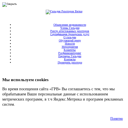
Объявления недвижимости
Члены Гильдии
Реестр аттестованных риэлторов
Сертификация брокерских услуг
О гильдии
Обучающий центр
Новости
Мероприятия
Комитеты
Росфинмониторинг
Партнеры Гильдии
Контакты
Проверить риэлтора
Мы используем cookies
Во время посещения сайта «ГРВ» Вы соглашаетесь с тем, что мы
обрабатываем Ваши персональные данные с использованием
метрических программ, в т.ч Яндекс.Метрика и программ рекламных
систем.
Подробнее
Понятно