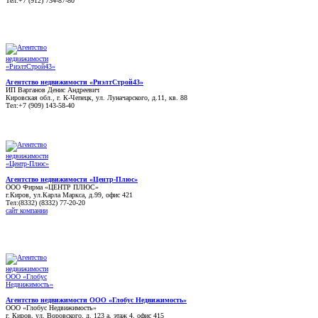
Тел:+7 (912) 734-87-80
Агентство недвижимости «РиэлтСтрой43»
ИП Варганов Денис Андреевич
Кировская обл., г. К-Чепецк, ул. Луначарского, д.11, кв. 88
Тел:+7 (909) 143-58-40
Агентство недвижимости «Центр-Плюс»
ООО Фирма «ЦЕНТР ПЛЮС»
г.Киров, ул.Карла Маркса, д.99, офис 421
Тел:(8332) (8332) 77-20-20
сайт компании
Агентство недвижимости ООО «Глобус Недвижимость»
ООО «Глобус Недвижимость»
г. Киров, ул. Воровского, д. 123 а, этаж 4, офис 415