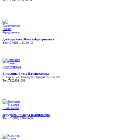
Девятерикова Жанна Фридриховна
Тел:+7 (909) 143-99-02
Ермолина Елена Валентиновна
г. Киров, ул. Молодой Гвардии, 82, оф 202
Тел:79229041088
Заруднева Эльвира Шамильевна
Тел:+7 (909) 138-09-38