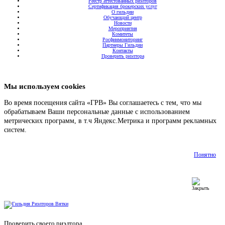
Реестр аттестованных риэлторов
Сертификация брокерских услуг
О гильдии
Обучающий центр
Новости
Мероприятия
Комитеты
Росфинмониторинг
Партнеры Гильдии
Контакты
Проверить риэлтора
Мы используем cookies
Во время посещения сайта «ГРВ» Вы соглашаетесь с тем, что мы
обрабатываем Ваши персональные данные с использованием
метрических программ, в т.ч Яндекс.Метрика и программ рекламных
систем.
Подробнее
Понятно
Проверить своего риэлтора