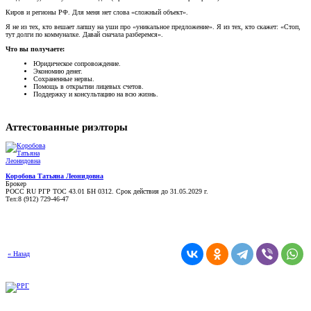
Киров и регионы РФ. Для меня нет слова «сложный объект».
Я не из тех, кто вешает лапшу на уши про «уникальное предложение». Я из тех, кто скажет: «Стоп,
тут долги по коммуналке. Давай сначала разберемся».
Что вы получаете:
Юридическое сопровождение.
Экономию денег.
Сохраненные нервы.
Помощь в открытии лицевых счетов.
Поддержку и консультацию на всю жизнь.
Аттестованные риэлторы
Коробова Татьяна Леонидовна
Брокер
РОСС RU РГР ТОС 43.01 БН 0312. Срок действия до 31.05.2029 г.
Тел:8 (912) 729-46-47
« Назад