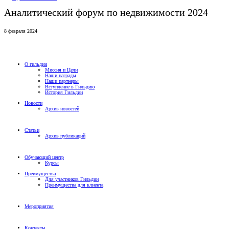
Аналитический форум по недвижимости 2024
8 февраля 2024
О гильдии
Миссия и Цели
Наши награды
Наши партнеры
Вступление в Гильдию
История Гильдии
Новости
Архив новостей
Статьи
Архив публикаций
Обучающий центр
Курсы
Преимущества
Для участников Гильдии
Преимущества для клиента
Мероприятия
Контакты