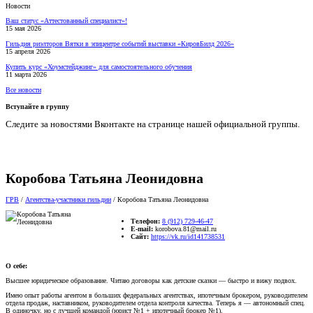
Новости
Ваш статус «Аттестованный специалист»!
15 мая 2026
Гильдия риэлторов Вятки в эпицентре событий выставки «КировБилд 2026»
15 апреля 2026
Купить курс «Хоумстейджинг» для самостоятельного обучения
11 марта 2026
Все новости
Вступайте в группу
Следите за новостями Вконтакте на странице нашей официальной группы.
Коробова Татьяна Леонидовна
ГРВ
/
Агентства-участники гильдии
/
Коробова Татьяна Леонидовна
Телeфон:
8 (912) 729-46-47
E-mail:
korobova.81@mail.ru
Сайт:
https://vk.ru/id141738531
О себе:
Высшее юридическое образование. Читаю договоры как детские сказки — быстро и вижу подвох.
Имею опыт работы агентом в больших федеральных агентствах, ипотечным брокером, руководителем
отдела продаж, наставником, руководителем отдела контроля качества. Теперь я — автономный спец.
В одиночку, но с лучшей командой (юрист №1 + ипотечный брокер №1).