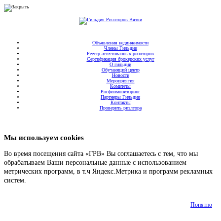
Объявления недвижимости
Члены Гильдии
Реестр аттестованных риэлторов
Сертификация брокерских услуг
О гильдии
Обучающий центр
Новости
Мероприятия
Комитеты
Росфинмониторинг
Партнеры Гильдии
Контакты
Проверить риэлтора
Мы используем cookies
Во время посещения сайта «ГРВ» Вы соглашаетесь с тем, что мы
обрабатываем Ваши персональные данные с использованием
метрических программ, в т.ч Яндекс.Метрика и программ рекламных
систем.
Подробнее
Понятно