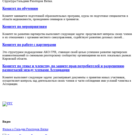
Структура Гильдиии Риэлторов Вятки.
Комитет по обучению
Комитет занимается подготовкой образовательных программ, курсы по подготовке специалистов в
области недвижимости, проведением семинаров и тренингов.
Комитет по мероприятиям
Комитет по развитию партнерства выполняет следующие задачи: представляет интересы своих членов
в их отношениях с органами местного самоуправления, содействует развитию деловых связей...
Комитет по работе с партнерами
Это структурное подразделение АКО ГРВ, ставящее своей целью успешное развитие партнерских
взаимоотношений со смежными риэлторскому сообществу организациями на всех локальных рынках
Кировской области.
Комитет по этике и членству, по защите прав потребителей и разрешению
разногласий между членами Ассоциации
Комитет выполняет следующие задачи: рассматривает документы о принятии новых участников,
осуществляет контроль над деятельностью своих членов в части соблюдения ими условий членства в
Ассоциации.
Видео
Фильм о Гильдии Риэлторов Вятки