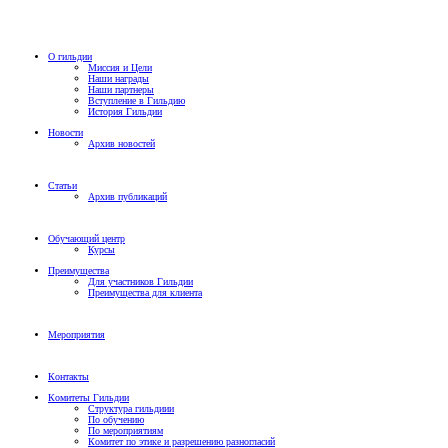
О гильдии
Миссия и Цели
Наши награды
Наши партнеры
Вступление в Гильдию
История Гильдии
Новости
Архив новостей
Статьи
Архив публикаций
Обучающий центр
Курсы
Преимущества
Для участников Гильдии
Преимущества для клиента
Мероприятия
Контакты
Комитеты Гильдии
Структура гильдиии
По обучению
По мероприятиям
Комитет по этике и разрешению разногласий