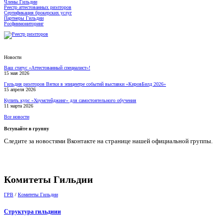
Члены Гильдии
Реестр аттестованных риэлторов
Сертификация брокерских услуг
Партнеры Гильдии
Росфинмониторинг
Новости
Ваш статус «Аттестованный специалист»!
15 мая 2026
Гильдия риэлторов Вятки в эпицентре событий выставки «КировБилд 2026»
15 апреля 2026
Купить курс «Хоумстейджинг» для самостоятельного обучения
11 марта 2026
Все новости
Вступайте в группу
Следите за новостями Вконтакте на странице нашей официальной группы.
Комитеты Гильдии
ГРВ
/
Комитеты Гильдии
Структура гильдиии