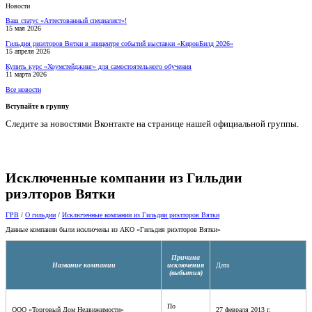
Новости
Ваш статус «Аттестованный специалист»!
15 мая 2026
Гильдия риэлторов Вятки в эпицентре событий выставки «КировБилд 2026»
15 апреля 2026
Купить курс «Хоумстейджинг» для самостоятельного обучения
11 марта 2026
Все новости
Вступайте в группу
Следите за новостями Вконтакте на странице нашей официальной группы.
Исключенные компании из Гильдии
риэлторов Вятки
ГРВ
/
О гильдии
/
Исключенные компании из Гильдии риэлторов Вятки
Данные компании были исключены из АКО «Гильдия риэлторов Вятки»
Причина
Название компании
исключения
Дата
(выбытия)
По
ООО
«
Торговый Дом Недвижимости
»
27 февраля 2013 г.