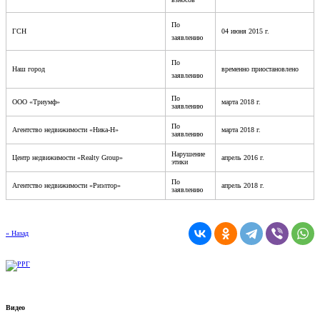
По
ГСН
04 июня 2015 г.
заявлению
По
Наш город
временно приостановлено
заявлению
По
ООО «Триумф»
марта 2018 г.
заявлению
По
Агентство недвижимости «Ника-Н»
марта 2018 г.
заявлению
Нарушение
Центр недвижимости «Realty Group»
апрель 2016 г.
этики
По
Агентство недвижимости «Риэлтор»
апрель 2018 г.
заявлению
« Назад
Видео