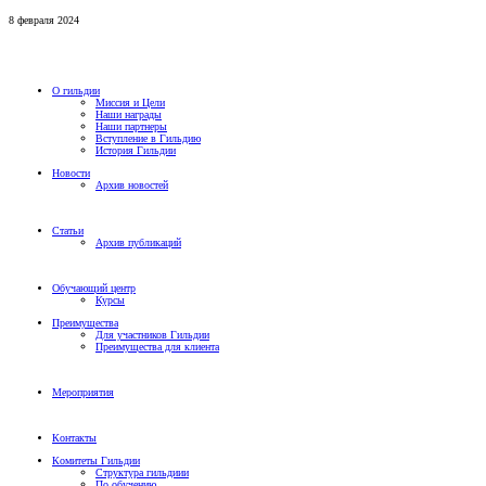
8 февраля 2024
О гильдии
Миссия и Цели
Наши награды
Наши партнеры
Вступление в Гильдию
История Гильдии
Новости
Архив новостей
Статьи
Архив публикаций
Обучающий центр
Курсы
Преимущества
Для участников Гильдии
Преимущества для клиента
Мероприятия
Контакты
Комитеты Гильдии
Структура гильдиии
По обучению