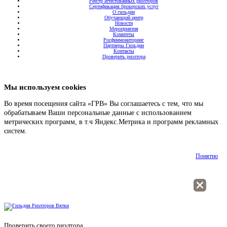
Реестр аттестованных риэлторов
Сертификация брокерских услуг
О гильдии
Обучающий центр
Новости
Мероприятия
Комитеты
Росфинмониторинг
Партнеры Гильдии
Контакты
Проверить риэлтора
Мы используем cookies
Во время посещения сайта «ГРВ» Вы соглашаетесь с тем, что мы
обрабатываем Ваши персональные данные с использованием
метрических программ, в т.ч Яндекс.Метрика и программ рекламных
систем.
Подробнее
Понятно
Проверить своего риэлтора