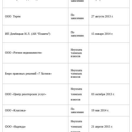
заявлению
По
ООО Терем
27 августа 2013 г.
заявлению
По
ИП Дембицкая Н.Л. (АН “Планета”)
15 января 2014 г.
заявлению
Неуплата
ООО
«
Регион недвижимости»
членских
взносов
Неуплата
Бюро правовых решений «7 Холмов»
членских
взносов
Неуплата
ООО «Центр риэлторских услуг»
членских
03 октября 2013 г.
взносов
По
ООО «Классика»
19 мая 2014 г.
заявлению
Неуплата
О
ОО «Надежда»
членских
21 апреля 2015 г.
взносов