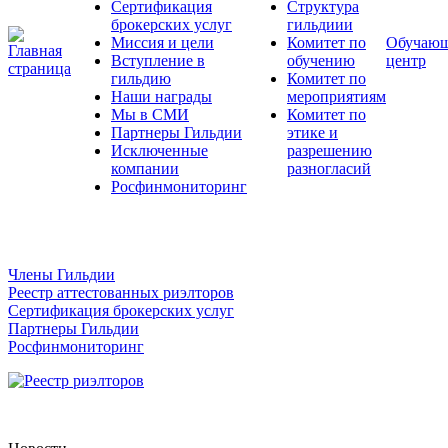
Сертификация
Структура
брокерских услуг
гильдиии
Миссия и цели
Комитет по
Обучаю
Вступление в
обучению
центр
гильдию
Комитет по
Наши награды
мероприятиям
Мы в СМИ
Комитет по
Партнеры Гильдии
этике и
Исключенные
разрешению
компании
разногласий
Росфинмониторинг
Члены Гильдии
Реестр аттестованных риэлторов
Сертификация брокерских услуг
Партнеры Гильдии
Росфинмониторинг