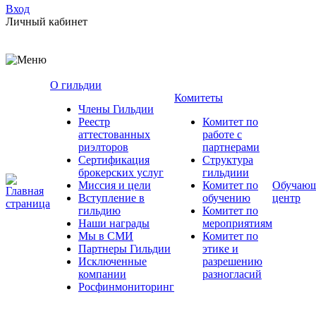
Вход
Личный кабинет
О гильдии
Комитеты
Члены Гильдии
Реестр
Комитет по
аттестованных
работе с
риэлторов
партнерами
Сертификация
Структура
брокерских услуг
гильдиии
Миссия и цели
Комитет по
Обучаю
Вступление в
обучению
центр
гильдию
Комитет по
Наши награды
мероприятиям
Мы в СМИ
Комитет по
Партнеры Гильдии
этике и
Исключенные
разрешению
компании
разногласий
Росфинмониторинг