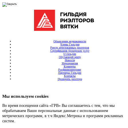
Объявления недвижимости
Члены Гильдии
Реестр аттестованных риэлторов
Сертификация брокерских услуг
О гильдии
Обучающий центр
Новости
Мероприятия
Комитеты
Росфинмониторинг
Партнеры Гильдии
Контакты
Проверить риэлтора
Мы используем cookies
Во время посещения сайта «ГРВ» Вы соглашаетесь с тем, что мы
обрабатываем Ваши персональные данные с использованием
метрических программ, в т.ч Яндекс.Метрика и программ рекламных
систем.
Подробнее