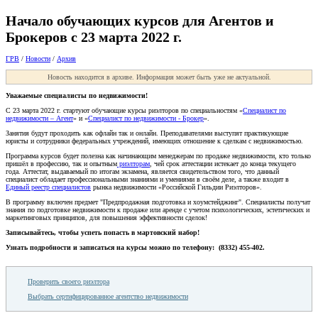
Начало обучающих курсов для Агентов и
Брокеров с 23 марта 2022 г.
ГРВ
/
Новости
/
Архив
Новость находится в архиве. Информация может быть уже не актуальной.
Уважаемые специалисты по недвижимости!
С 23 марта 2022 г. стартуют обучающие курсы риэлторов по специальностям «
Специалист по
недвижимости – Агент
» и «
Специалист по недвижимости - Брокер
».
Занятия будут проходить как офлайн так и онлайн. Преподавателями выступят практикующие
юристы и сотрудники федеральных учреждений, имеющих отношение к сделкам с недвижимостью.
Программа курсов будет полезна как начинающим менеджерам по продаже недвижимости, кто только
пришёл в профессию, так и опытным
риэлторам
, чей срок аттестации истекает до конца текущего
года. Аттестат, выдаваемый по итогам экзамена, является свидетельством того, что данный
специалист обладает профессиональными знаниями и умениями в своём деле, а также входит в
Единый реестр специалистов
рынка недвижимости «Российской Гильдии Риэлторов».
В программу включен предмет "Предпродажная подготовка и хоумстейджинг". Специалисты получат
знания по подготовке недвижимости к продаже или аренде с учетом психологических, эстетических и
маркетинговых принципов, для повышения эффективности сделок!
Записывайтесь, чтобы успеть попасть в мартовский набор!
Узнать подробности и записаться на курсы можно по телефону:
(8332) 455-402.
Проверить своего риэлтора
Выбрать сертифицированное агентство недвижимости