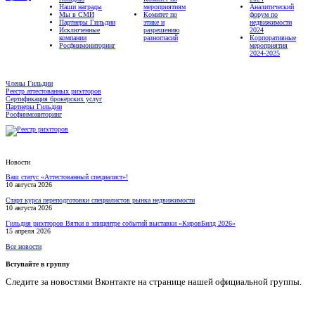
Наши награды
мероприятиям
Аналитический
Мы в СМИ
Комитет по
форум по
Партнеры Гильдии
этике и
недвижимости
Исключенные
разрешению
2024
компании
разногласий
Корпоративные
Росфинмониторинг
мероприятия
2024-2025
Члены Гильдии
Реестр аттестованных риэлторов
Сертификация брокерских услуг
Партнеры Гильдии
Росфинмониторинг
Новости
Ваш статус «Аттестованный специалист»!
10 августа 2026
Старт курса переподготовки специалистов рынка недвижимости
10 августа 2026
Гильдия риэлторов Вятки в эпицентре событий выставки «КировБилд 2026»
15 апреля 2026
Все новости
Вступайте в группу
Следите за новостями Вконтакте на странице нашей официальной группы.