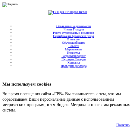
Объявления недвижимости
Члены Гильдии
Реестр аттестованных риэлторов
Сертификация брокерских услуг
О гильдии
Обучающий центр
Новости
Мероприятия
Комитеты
Росфинмониторинг
Партнеры Гильдии
Контакты
Проверить риэлтора
Мы используем cookies
Во время посещения сайта «ГРВ» Вы соглашаетесь с тем, что мы
обрабатываем Ваши персональные данные с использованием
метрических программ, в т.ч Яндекс.Метрика и программ рекламных
систем.
Подробнее
Понятно