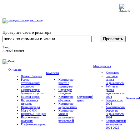
Проверить своего риэлтора
Вход
Личный кабинет
Мероприятия
О гильдии
Календарь
Комитеты
Члены Гильдии
Рейтинги
Реестр
Комитет по
рынка
аттестованных
работе с
недвижимости
риэлторов
партнерами
Рейтинги
Сертификация
Структура
рынка
брокерских услуг
гильдиии
недвижимости
Миссия и цели
Комитет по
Обучающий
2024
Контакты
Вступление в
обучению
центр
Звездный час
гильдию
Комитет по
2024
Наши награды
мероприятиям
Аналитический
Мы в СМИ
Комитет по
форум по
Партнеры Гильдии
этике и
недвижимости
Исключенные
разрешению
2024
компании
разногласий
Корпоративные
Росфинмониторинг
мероприятия
2024-2025