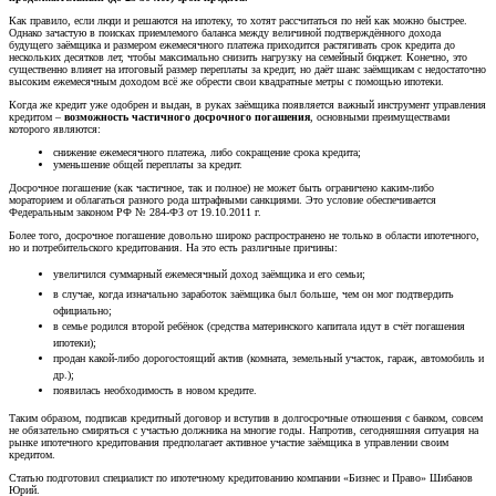
Как правило, если люди и решаются на ипотеку, то хотят рассчитаться по ней как можно быстрее.
Однако зачастую в поисках приемлемого баланса между величиной подтверждённого дохода
будущего заёмщика и размером ежемесячного платежа приходится растягивать срок кредита до
нескольких десятков лет, чтобы максимально снизить нагрузку на семейный бюджет. Конечно, это
существенно влияет на итоговый размер переплаты за кредит, но даёт шанс заёмщикам с недостаточно
высоким ежемесячным доходом всё же обрести свои квадратные метры с помощью ипотеки.
Когда же кредит уже одобрен и выдан, в руках заёмщика появляется важный инструмент управления
кредитом –
возможность частичного досрочного погашения
, основными преимуществами
которого являются:
снижение ежемесячного платежа, либо сокращение срока кредита;
уменьшение общей переплаты за кредит.
Досрочное погашение (как частичное, так и полное) не может быть ограничено каким-либо
мораторием и облагаться разного рода штрафными санкциями. Это условие обеспечивается
Федеральным законом РФ № 284-ФЗ от 19.10.2011 г.
Более того, досрочное погашение довольно широко распространено не только в области ипотечного,
но и потребительского кредитования. На это есть различные причины:
увеличился суммарный ежемесячный доход заёмщика и его семьи;
в случае, когда изначально заработок заёмщика был больше, чем он мог подтвердить
официально;
в семье родился второй ребёнок (средства материнского капитала идут в счёт погашения
ипотеки);
продан какой-либо дорогостоящий актив (комната, земельный участок, гараж, автомобиль и
др.);
появилась необходимость в новом кредите.
Таким образом, подписав кредитный договор и вступив в долгосрочные отношения с банком, совсем
не обязательно смиряться с участью должника на многие годы. Напротив, сегодняшняя ситуация на
рынке ипотечного кредитования предполагает активное участие заёмщика в управлении своим
кредитом.
Статью подготовил специалист по ипотечному кредитованию компании «Бизнес и Право» Шибанов
Юрий.