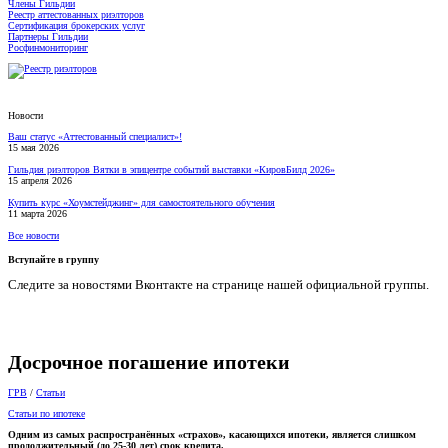
Члены Гильдии
Реестр аттестованных риэлторов
Сертификация брокерских услуг
Партнеры Гильдии
Росфинмониторинг
Новости
Ваш статус «Аттестованный специалист»!
15 мая 2026
Гильдия риэлторов Вятки в эпицентре событий выставки «КировБилд 2026»
15 апреля 2026
Купить курс «Хоумстейджинг» для самостоятельного обучения
11 марта 2026
Все новости
Вступайте в группу
Следите за новостями Вконтакте на странице нашей официальной группы.
Досрочное погашение ипотеки
ГРВ
/
Статьи
Статьи по ипотеке
Одним из самых распространённых «страхов», касающихся ипотеки, является слишком
продолжительный (до 25-30 лет) срок кредита.