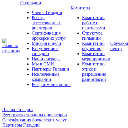
О гильдии
Комитеты
Члены Гильдии
Реестр
Комитет по
аттестованных
работе с
риэлторов
партнерами
Сертификация
Структура
брокерских услуг
гильдиии
Миссия и цели
Комитет по
Обучаю
Вступление в
обучению
центр
гильдию
Комитет по
Наши награды
мероприятиям
Мы в СМИ
Комитет по
Партнеры Гильдии
этике и
Исключенные
разрешению
компании
разногласий
Росфинмониторинг
Члены Гильдии
Реестр аттестованных риэлторов
Сертификация брокерских услуг
Партнеры Гильдии