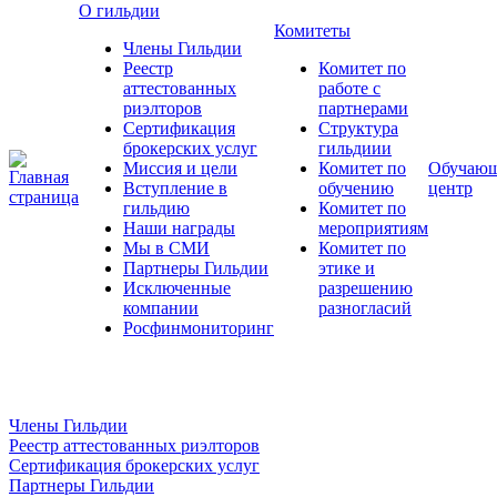
О гильдии
Комитеты
Члены Гильдии
Реестр
Комитет по
аттестованных
работе с
риэлторов
партнерами
Сертификация
Структура
брокерских услуг
гильдиии
Миссия и цели
Комитет по
Обучаю
Вступление в
обучению
центр
гильдию
Комитет по
Наши награды
мероприятиям
Мы в СМИ
Комитет по
Партнеры Гильдии
этике и
Исключенные
разрешению
компании
разногласий
Росфинмониторинг
Члены Гильдии
Реестр аттестованных риэлторов
Сертификация брокерских услуг
Партнеры Гильдии