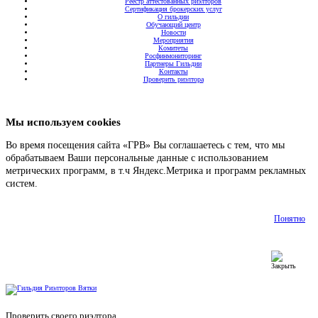
Реестр аттестованных риэлторов
Сертификация брокерских услуг
О гильдии
Обучающий центр
Новости
Мероприятия
Комитеты
Росфинмониторинг
Партнеры Гильдии
Контакты
Проверить риэлтора
Мы используем cookies
Во время посещения сайта «ГРВ» Вы соглашаетесь с тем, что мы
обрабатываем Ваши персональные данные с использованием
метрических программ, в т.ч Яндекс.Метрика и программ рекламных
систем.
Подробнее
Понятно
Проверить своего риэлтора