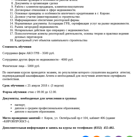
Документы и организация сделки
Работа с клиентом-продавцом, клиентом-покупателем
Договорные отношения в сфере недвижимости.
Основные принципы и особенности ипотечного кредитования в г. Кирове.
Долевое участие (инвестирование) в строительстве.
Информационное обеспечение риэлторской фирмы.
Нормативные документы Ассоциации ГРВ, сертификация услуг на рынке недвижимости.
Рынок загородной недвижимости.
Нотариальные действия при операциях с недвижимостью.
Психологические аспекты риэлторской деятельности, основы теории и практики ведения
деловых переговоров
Кадастровый учет объектов капитального строительства
Стоимость обучения
Сотрудники фирм АКО ГРВ - 3500 руб.
Сотрудники других фирм по недвижимости - 4000 руб.
Физические лица – 5000 руб.
По окончании курсов проводится экзамен, по результатам которого слушателям выдается аттестат,
подтверждающий квалификацию Агента и необходимый для получения агентством сертификата
соответствия.
Срок обучения:
с 25 аперля 2018 г. (3 недели)
Форма обучения:
очно с 09.00 до 12.00.
Документы, необходимые для зачисления в группы:
паспорт;
диплом о среднем профессиональном образовании;
диплом о высшем образовании.
Место проведения занятий:
г. Киров, ул. Октябрьский пр-т 104, кабинет 406 (здание
«КИРОВПРОЕКТ»).
Дополнительная информация и запись на курсы по телефонам: (8332)
455-402.