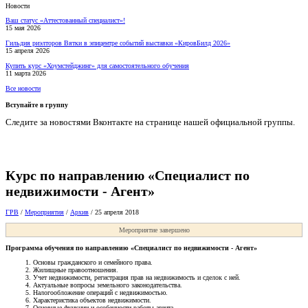
Новости
Ваш статус «Аттестованный специалист»!
15 мая 2026
Гильдия риэлторов Вятки в эпицентре событий выставки «КировБилд 2026»
15 апреля 2026
Купить курс «Хоумстейджинг» для самостоятельного обучения
11 марта 2026
Все новости
Вступайте в группу
Следите за новостями Вконтакте на странице нашей официальной группы.
Курс по направлению «Специалист по
недвижимости - Агент»
ГРВ
/
Мероприятия
/
Архив
/
25 апреля 2018
Мероприятие завершено
Программа обучения по направлению «Специалист по недвижимости - Агент»
Основы гражданского и семейного права.
Жилищные правоотношения.
Учет недвижимости, регистрация прав на недвижимость и сделок с ней.
Актуальные вопросы земельного законодательства.
Налогообложение операций с недвижимостью.
Характеристика объектов недвижимости.
Основные функции и особенности работы агента.