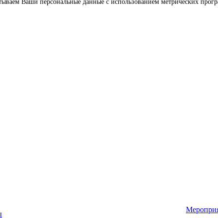
батываем Ваши персональные данные с использованием метрических прогр
Меропри
ы