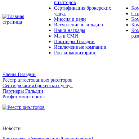
риэлторов
Сертификация брокерских
Ком
услуг
Стр
Миссия и цели
Ком
Вступление в гильдию
Ком
Наши награды
Ком
Мы в СМИ
раз
Партнеры Гильдии
Исключенные компании
Росфинмониторинг
Члены Гильдии
Реестр аттестованных риэлторов
Сертификация брокерских услуг
Партнеры Гильдии
Росфинмониторинг
Новости
Ваш статус «Аттестованный специалист»!