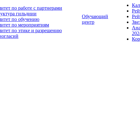
Кал
итет по работе с партнерами
Рей
уктура гильдиии
Обучающий
Рей
итет по обучению
центр
Зве
итет по мероприятиям
Ана
итет по этике и разрешению
202
ногласий
Кор