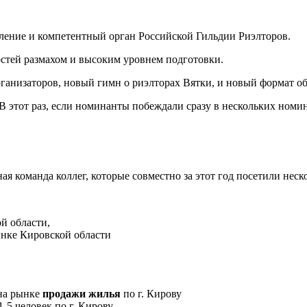
еление и компетентный орган Российской Гильдии Риэлторов.
гостей размахом и высоким уровнем подготовки.
ганизаторов, новый гимн о риэлторах Вятки, и новый формат об
 этот раз, если номинанты побеждали сразу в нескольких номин
я команда коллег, которые совместно за этот год посетили неск
й области,
ынке Кировской области
 на рынке
продажи жилья
по г. Кирову
-5 человек по г. Кирову