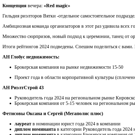
Концепция
вечера:
«Red magic»
Гильдия риэлторов Вятки -отдельное самостоятельное подразд
Амбициозная команда организаторов в этот раз удивила всех 
Множество сюрпризов, новый подход к церемонии, танец от ор
Итоги рейтингов 2024 подведены. Спешим поделиться с вами. В
АН Глобус недвижимость:
Брокерская компания на рынке недвижимости 15-50
Проект года в области корпоративной культуры (сплоченна
АН РиэлтСтрой 43
Руководитель года 2024 на региональном рынке Кировско
Брокерская компания от 5-15 человек на региональном р
Фетисовы Оксана и Сергей (Мегаполис плюс)
лауреат
в номинации юрист года 2024 в компании
диплом номинанта
в категории Руководитель года 2024
диплом номинанта
в категории Брокерская компания от 1