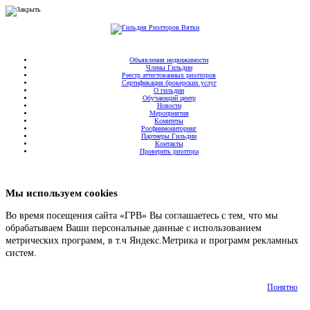
Объявления недвижимости
Члены Гильдии
Реестр аттестованных риэлторов
Сертификация брокерских услуг
О гильдии
Обучающий центр
Новости
Мероприятия
Комитеты
Росфинмониторинг
Партнеры Гильдии
Контакты
Проверить риэлтора
Мы используем cookies
Во время посещения сайта «ГРВ» Вы соглашаетесь с тем, что мы
обрабатываем Ваши персональные данные с использованием
метрических программ, в т.ч Яндекс.Метрика и программ рекламных
систем.
Подробнее
Понятно