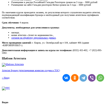
Размещение в реестре Российской Гильдии Риэлторов сроком на 3 года – 3000 рублей
Размещение на сайте Гильдии риэлторов Вятки сроком на 3 года – 3000 рублей
По окончании курсов проводится экзамен, по результатам которого слушателям выдается аттестат,
подтверждающий квалификацию Брокера и необходимый для получения агентством сертификата
соответствия.
Срок обучения:
4 недели.
Документы, необходимые для зачисления в группы:
паспорт,
копия аттестата «Агент по недвижимости»,
согласие на обработку персональных данных
.
Место проведения занятий:
г. Киров, ул. Октябрьский пр-т 104, кабинет 406 (здание
«КИРОВПРОЕКТ»).
Дополнительная информация и запись на курсы по телефонам:
(8332) 455-402; +7 (922)-995-
5402.
Шаблон Аттестата
Аттестат Брокер (аттестационная комиссия создана в ТОС)
« Назад
Видео