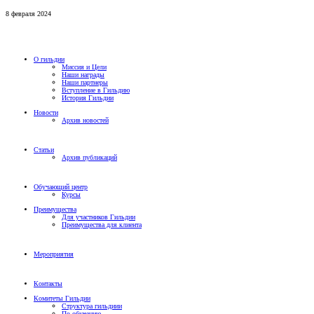
8 февраля 2024
О гильдии
Миссия и Цели
Наши награды
Наши партнеры
Вступление в Гильдию
История Гильдии
Новости
Архив новостей
Статьи
Архив публикаций
Обучающий центр
Курсы
Преимущества
Для участников Гильдии
Преимущества для клиента
Мероприятия
Контакты
Комитеты Гильдии
Структура гильдиии
По обучению