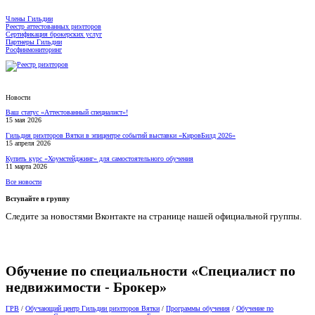
Члены Гильдии
Реестр аттестованных риэлторов
Сертификация брокерских услуг
Партнеры Гильдии
Росфинмониторинг
Новости
Ваш статус «Аттестованный специалист»!
15 мая 2026
Гильдия риэлторов Вятки в эпицентре событий выставки «КировБилд 2026»
15 апреля 2026
Купить курс «Хоумстейджинг» для самостоятельного обучения
11 марта 2026
Все новости
Вступайте в группу
Следите за новостями Вконтакте на странице нашей официальной группы.
Обучение по специальности «Специалист по
недвижимости - Брокер»
ГРВ
/
Обучающий центр Гильдии риэлторов Вятки
/
Программы обучения
/
Обучение по