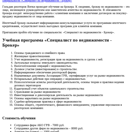
специальности «Специалист по недвижимости - Брокер»
Гильдия риэлторов Вятки проводит обучение на брокера. К сведению, брокер по недвижимости – это
лицо, являющееся руководителем или заместителем агентства по недвижимости. В обязанности
брокера входит: непосредственно работа с клиентами компании и заключение договоров на покупку-
продажу недвижимости от лица компании.
Ипотечный брокер оказывает информационно-консультационные услуги по программам ипотечного
кредитования, осуществляет поиск выгодных программ для клиентов компании.
Приглашаем пройти обучение по специальности: «Специалист по недвижимости - Брокер».
Учебная программа «Специалист по недвижимости -
Брокер»
Основы гражданского и семейного права.
Жилищные правоотношения.
Учет недвижимости, регистрация прав на недвижимость и сделок с ней.
Актуальные вопросы земельного законодательства.
Налогообложение операций с недвижимостью.
Долевое участие (инвестирование) в строительстве.
Информационное обеспечение риэлторской фирмы.
Нормативные документы Ассоциации ГРВ, сертификация услуг на рынке недвижимости.
Нотариальные действия при операциях с недвижимостью.
Психологические аспекты риэлторской деятельности, основы теории и практики ведения
деловых переговоров
Кадастровый учет объектов капитального строительства
Страхование на рынке недвижимости
Инвестиционная и девелоперская деятельность на рынке недвижимости
Основы маркетинга на рынке недвижимости
Судебно-арбитражная практика в сфере недвижимости
Основы общего, стратегического, финансового менеджмента; управление персоналом в
риэлторских компаниях
Стоимость обучения
Сотрудники фирм АКО ГРВ - 7000 руб.
Сотрудники других фирм по недвижимости – 8000 руб.
Аттестат (на бланке) — 1000 рублей.